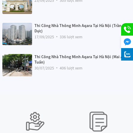
23/09/2025
305 lượt xem
Thi Công Nhà Thông Minh Aqara Tại Hà Nội (Trần Hữu
Dực)
Với
Bộ Điều Khiển Trung Tâm Aqara M2 HM2-G01
, ngôi nhà của bạn
17/09/2025
336 lượt xem
sẽ trở nên thông minh, tiện nghi, an toàn và tiết kiệm năng lượng
hơn bao giờ hết.
Thi Công Nhà Thông Minh Aqara Tại Hà Nội (Mai Anh
Tuấn)
30/07/2025
406 lượt xem