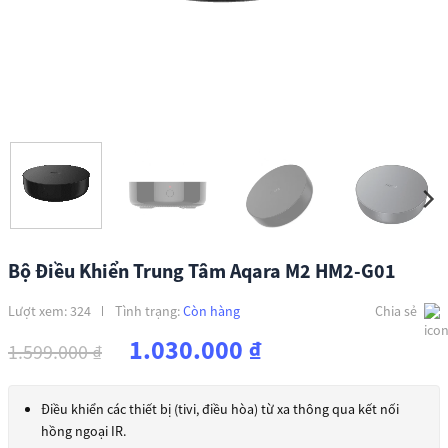
Bộ Điều Khiển Trung Tâm Aqara M2 HM2-G01
Lượt xem: 324
Tình trạng:
Còn hàng
Chia sẻ
Giá
Giá
1.030.000
₫
1.599.000
₫
gốc
hiện
là:
tại
Điều khiển các thiết bị (tivi, điều hòa) từ xa thông qua kết nối
1.599.000 ₫.
là:
hồng ngoại IR.
1.030.000 ₫.