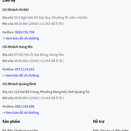
Liên hệ
Chi Nhánh Hà Nội
Địa chỉ:
Số 6 Ngõ 68A Đỗ Đức Dục, Phường Từ Liêm, Hà Nội
Mở cửa:
8h30 đến 20h00 ( Có chỗ đỗ Ô Tô )
Hotline
:
0818.735.798
⇒
Xem bản đồ chỉ đường
Chi Nhánh Hưng Yên
Địa chỉ:
DT 281 Văn Ổ, Đại Đồng, Hưng Yên
Mở cửa:
8h00 đến 21h00 ( Có chỗ đỗ Ô Tô )
Hotline
:
0973.119.919
⇒
Xem bản đồ chỉ đường
Chi Nhánh Quảng Bình
Địa chỉ: 122 Hai Bà Trưng, Phường Đồng Hới, tỉnh Quảng Trị
Mở cửa:
8h00 đến 21h00 ( Có chỗ đỗ Ô Tô )
Hotline
:
0961.324.698
⇒
Xem bản đồ chỉ đường
Sản phẩm
Hỗ trợ
Bộ điều khiển trung tâm
Điều khoản và điều kiện