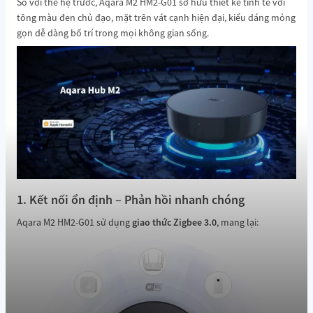
So với thế hệ trước, Aqara M2 HM2-G01 sở hữu thiết kế tinh tế với
tông màu đen chủ đạo, mặt trên vát cạnh hiện đại, kiểu dáng mỏng
gọn dễ dàng bố trí trong mọi không gian sống.
1. Kết nối ổn định – Phản hồi nhanh chóng
Aqara M2 HM2-G01 sử dụng
giao thức Zigbee 3.0
, mang lại: