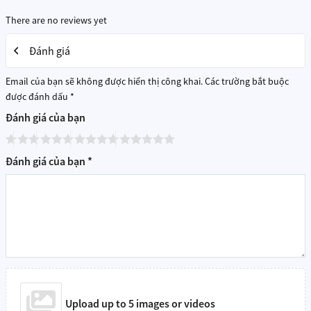
There are no reviews yet
Với phiên bản quốc tế,
Bộ Điều Khiển Trung Tâm Aqara M2 HM2-
G01
hỗ trợ:
Đánh giá
Apple HomeKit
: điều khiển bằng Siri, tạo ngữ cảnh tự động
trên iPhone, iPad, Apple Watch hoặc HomePod.
Email của bạn sẽ không được hiển thị công khai.
Các trường bắt buộc
Google Home & Amazon Alexa
: quản lý bằng giọng nói và
được đánh dấu
*
đồng bộ cùng các thiết bị khác.
Đánh giá của bạn
Người dùng bản nội địa vẫn có thể tận hưởng đầy đủ tính năng cơ
bản với chi phí tối ưu hơn.
Đánh giá của bạn
*
Đặc biệt, HomeKit của Apple mang lại
bảo mật cao cấp
, với dữ liệu
được mã hóa và lưu trữ trong Keychain, đảm bảo an toàn tuyệt đối
cho ngôi nhà của bạn.
Upload up to 5 images or videos