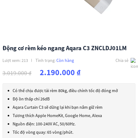
Động cơ rèm kéo ngang Aqara C3 ZNCLDJ01LM
Lượt xem: 213
Tình trạng:
Còn hàng
Chia sẻ
Giá
Giá
2.190.000
₫
3.019.000
₫
gốc
hiện
là:
tại
Có thể chịu được tải rèm 80kg, điều chỉnh tốc độ đóng mở
3.019.000 ₫.
là:
Độ ồn thấp chỉ 26dB
2.190.000 ₫.
Aqara Curtain C3 sẽ dừng lại khi bạn nắm giữ rèm
Tương thích Apple HomeKit, Google Home, Alexa
Nguồn điện: 100-240V AC, 50/60Hz.
Tốc độ vòng quay: 65 vòng/phút.