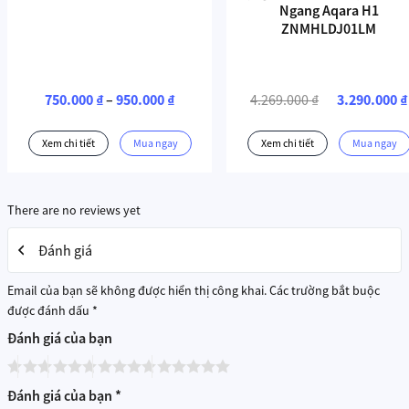
Ngang Aqara H1
ZNMHLDJ01LM
Khoảng
Giá
750.000
₫
–
950.000
₫
4.269.000
₫
3.290.000
₫
giá:
gốc
từ
là:
750.000 ₫
4.269.000 ₫.
Xem chi tiết
Mua ngay
Xem chi tiết
Mua ngay
đến
950.000 ₫
Động cơ rèm kéo ngang Aqara C3 ZNCLDJ01LM
There are no reviews yet
Đánh giá
Email của bạn sẽ không được hiển thị công khai.
Các trường bắt buộc
được đánh dấu
*
Đánh giá của bạn
Đánh giá của bạn
*