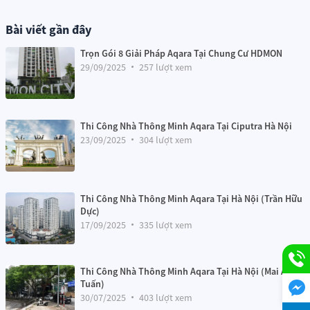
– Hỗ trợ
thiết lập lịch trình đóng/mở
, tùy chỉnh
tỷ lệ đóng mở rèm
để phù hợp với nhu cầu ánh sáng và bảo vệ nội thất.
Bài viết gần đây
Tiết kiệm năng lượng, dễ dàng lắp đặt
Trọn Gói 8 Giải Pháp Aqara Tại Chung Cư HDMON
29/09/2025
257 lượt xem
Thi Công Nhà Thông Minh Aqara Tại Ciputra Hà Nội
23/09/2025
304 lượt xem
Thi Công Nhà Thông Minh Aqara Tại Hà Nội (Trần Hữu
Dực)
Động cơ rèm kéo ngang Aqara C3 ZNCLDJ01LM
17/09/2025
335 lượt xem
– Công suất đầu vào định mức
14,2W
, dòng định mức
0,22A
, hoạt
động ổn định với
nguồn điện 100-240V~ 50/60Hz
.
Thi Công Nhà Thông Minh Aqara Tại Hà Nội (Mai Anh
– Kích thước động cơ
315×50×50mm
, gọn gàng, dễ dàng lắp đặt
Tuấn)
trong mọi không gian rèm.
30/07/2025
403 lượt xem