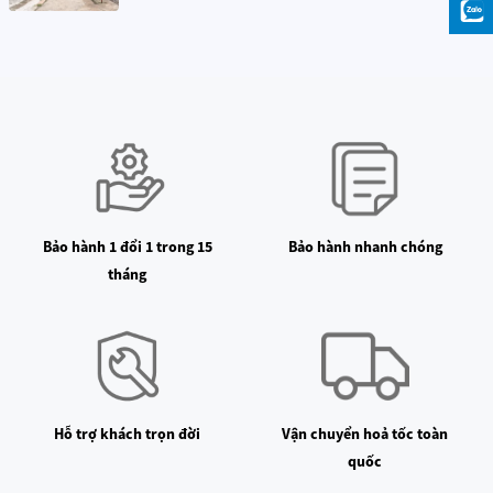
– Mức bảo vệ IP40 giúp chống bụi hiệu quả, tăng tuổi thọ sản
phẩm.
Thông số kỹ thuật chi tiết
THÔNG SỐ
GIÁ TRỊ
Số sản phẩm
ZNCLDJ01LM
Kích thước
315×50×50 mm
Kết nối không dây
Zigbee
Đầu vào định mức
100-240V~ 50/60Hz
Bảo hành 1 đổi 1 trong 15
Bảo hành nhanh chóng
Dòng định mức
0,22A
tháng
Công suất đầu vào
14,2W
Mô-men xoắn định mức
2,0 N·m
Tốc độ định mức
65 r/phút
Mức độ bảo vệ
IP40
Trọng lượng rèm tối đa
80kg
Hỗ trợ khách trọn đời
Vận chuyển hoả tốc toàn
Độ ồn
26dB
quốc