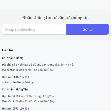
Kết luận
Động cơ rèm kéo ngang
Aqara C3 ZNCLDJ01LM
là sự lựa chọn lý
tưởng cho
những ai muốn nâng cấp ngôi nhà thành không gian
Nhận thông tin tư vấn từ chúng tôi
thông minh
. Với khả năng chịu tải lớn, vận hành êm ái, điều khiển
linh hoạt và tích hợp Apple HomeKit, đây là giải pháp rèm thông
Gửi đi
minh tối ưu cho
phòng khách, phòng ngủ, văn phòng hoặc các
không gian thương mại
.
Liên hệ
Chi Nhánh Hà Nội
Địa chỉ:
Số 6 Ngõ 68A Đỗ Đức Dục, Phường Từ Liêm, Hà Nội
Mở cửa:
8h30 đến 20h00 ( Có chỗ đỗ Ô Tô )
Hotline
:
0818.735.798
⇒
Xem bản đồ chỉ đường
Chi Nhánh Hưng Yên
Địa chỉ:
DT 281 Văn Ổ, Đại Đồng, Hưng Yên
Mở cửa:
8h00 đến 21h00 ( Có chỗ đỗ Ô Tô )
Hotline
:
0973.119.919