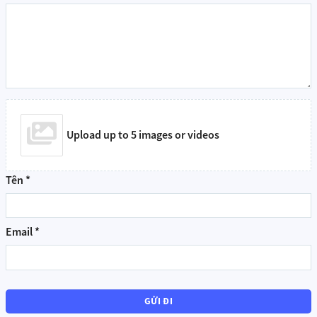
Động cơ rèm kéo ngang Aqara C3 ZNCLDJ01LM
Upload up to 5 images or videos
Tên
*
Động cơ rèm kéo ngang Aqara C3 ZNCLDJ01LM
Email
*
– Hỗ trợ
kết nối Zigbee
, tương thích với các hệ sinh thái
smarthome.
– Tích hợp
Apple HomeKit
, bạn có thể điều khiển rèm trực tiếp trên
iPhone, iPad hoặc bằng Siri.