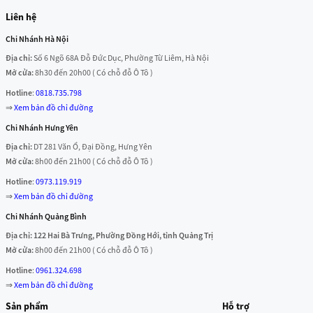
Các dịch vụ khác như
Pandora, Amazon Music
sẽ được bổ
Liên hệ
sung dần.
Chi Nhánh Hà Nội
Với sự kết hợp cùng Apple Music, người dùng có thể ra lệnh cho Siri
Địa chỉ:
Số 6 Ngõ 68A Đỗ Đức Dục, Phường Từ Liêm, Hà Nội
phát nhạc theo nghệ sĩ, album, thể loại, thậm chí cả
tâm trạng hoặc
Mở cửa:
8h30 đến 20h00 ( Có chỗ đỗ Ô Tô )
playlist cá nhân hóa
.
Hotline
:
0818.735.798
Thông số kỹ thuật nổi bật
⇒
Xem bản đồ chỉ đường
Chi Nhánh Hưng Yên
Kích thước: 97.9 x 97.9 x 84.3 mm
Địa chỉ:
DT 281 Văn Ổ, Đại Đồng, Hưng Yên
Trọng lượng: ~345 g
Mở cửa:
8h00 đến 21h00 ( Có chỗ đỗ Ô Tô )
Chip xử lý: Apple S5
Hotline
:
0973.119.919
Kết nối: Bluetooth 5.0, Wi-Fi, AirPlay 2
⇒
Xem bản đồ chỉ đường
Micro: 4 micro (3 thu giọng nói + 1 khử tiếng vọng)
Chi Nhánh Quảng Bình
Tích hợp: Siri, HomeKit, Matter
Địa chỉ: 122 Hai Bà Trưng, Phường Đồng Hới, tỉnh Quảng Trị
Mở cửa:
8h00 đến 21h00 ( Có chỗ đỗ Ô Tô )
Màu sắc: Trắng, Đen, Cam, Vàng, Xanh
Hotline
:
0961.324.698
Kết luận
⇒
Xem bản đồ chỉ đường
Loa Apple HomePod mini
là sự kết hợp hoàn hảo giữa thiết kế nhỏ
Sản phẩm
Hỗ trợ