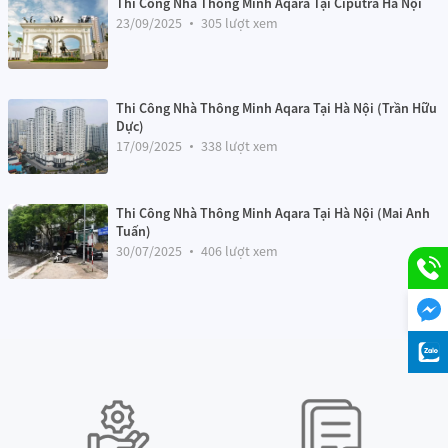
Thi Công Nhà Thông Minh Aqara Tại Ciputra Hà Nội
mở nhạc với âm lượng lớn.
23/09/2025
305 lượt xem
Trung tâm điều khiển nhà thông minh
Thi Công Nhà Thông Minh Aqara Tại Hà Nội (Trần Hữu
Dực)
17/09/2025
338 lượt xem
Thi Công Nhà Thông Minh Aqara Tại Hà Nội (Mai Anh
Tuấn)
30/07/2025
406 lượt xem
Loa Apple HomePod mini
Một ưu điểm vượt trội của
Loa Apple HomePod mini
là khả năng
hoạt động như
hub trung tâm HomeKit
. Điều này cho phép bạn:
Điều khiển các thiết bị thông minh từ xa thông qua ứng dụng