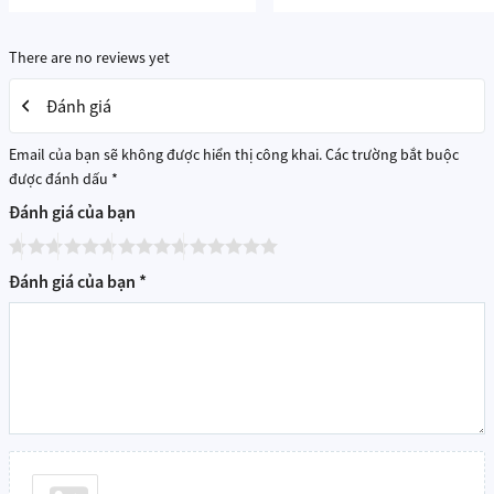
Ghép đôi 2 loa HomePod mini
để tạo hiệu ứng âm thanh nổi
stereo.
There are no reviews yet
Kết nối nhiều loa trong nhà
thông qua AirPlay 2 để phát
nhạc đồng bộ trong mọi không gian.
Đánh giá
Siri – Trợ lý ảo thông minh
Email của bạn sẽ không được hiển thị công khai.
Các trường bắt buộc
được đánh dấu
*
Đánh giá của bạn
Đánh giá của bạn
*