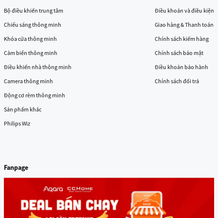
gọn, âm thanh mạnh mẽ và công nghệ thông minh. Không chỉ là
Bộ điều khiển trung tâm
Điều khoản và điều kiện
một chiếc loa, đây còn là
trợ lý ảo Siri
luôn sẵn sàng hỗ trợ bạn
Chiếu sáng thông minh
Giao hàng & Thanh toán
trong cuộc sống hàng ngày và là
trung tâm điều khiển nhà thông
minh
tiện lợi.
Khóa cửa thông minh
Chính sách kiểm hàng
Với mức giá hợp lý so với phiên bản HomePod trước đây, HomePod
Cảm biến thông minh
Chính sách bảo mật
mini hứa hẹn sẽ là lựa chọn tuyệt vời cho những ai yêu thích hệ
Điều khiển nhà thông minh
Điều khoản bảo hành
sinh thái Apple cũng như mong muốn xây dựng một không gian
Camera thông minh
Chính sách đổi trả
sống hiện đại, thông minh.
Động cơ rèm thông minh
Sản phẩm khác
Philips Wiz
Fanpage